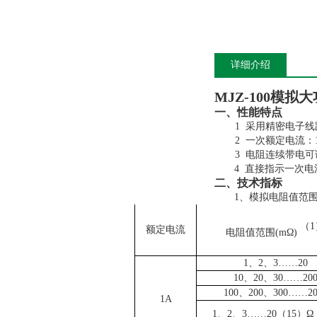
详细介绍
MJZ-100模
一、性能特点
1
采用精密电子线
2
一次额定电流：
3
电阻连续带电可
4
直接指示一次电
二、技术指标
1
、模拟电阻值范
（
1
额定电流
电阻值范围
(m
Ω
)
1
、
2
、
3
……
20
10
、
20
、
30
……
20
100
、
200
、
300
……
2
1A
1
、
2
、
3
……
20
（
15
）Ω