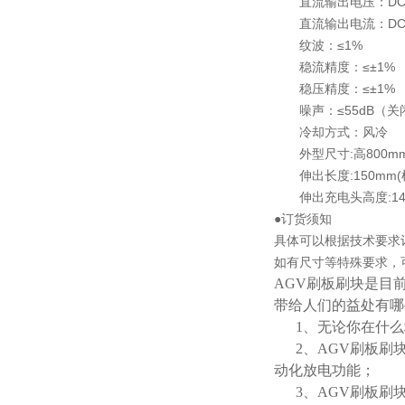
直流输出电压：DC0-
直流输出电流：DC0-
纹波：≤1%
稳流精度：≤±1%
稳压精度：≤±1%
噪声：≤55dB（关
冷却方式：风冷
外型尺寸:高800mm×
伸出长度:150mm(
伸出充电头高度:140
●订货须知
具体可以根据技术要求
如有尺寸等特殊要求，
AGV刷板刷块是目
带给人们的益处有哪
1、无论你在什么
2、AGV刷板刷块
动化放电功能；
3、AGV刷板刷